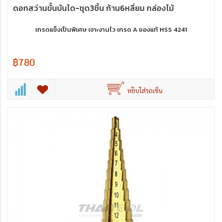
ดอกสว่านขั้นบันได-ชุด3ชิ้น ก้าน6หลี่ยม กล่องไม้
เกรดแข็งเป็นพิเศษ เจาะงานไว เกรด A ของแท้ HSS 4241
฿780
หยิบใส่รถเข็น