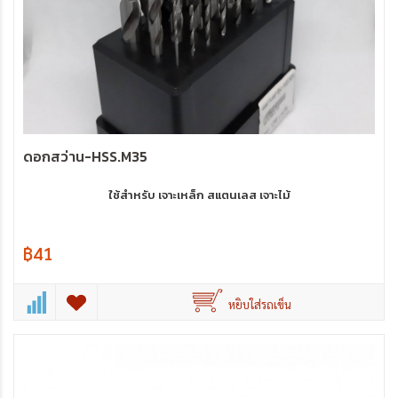
ดอกสว่าน-HSS.M35
ใช้สำหรับ เจาะเหล็ก สแตนเลส เจาะไม้
฿41
หยิบใส่รถเข็น