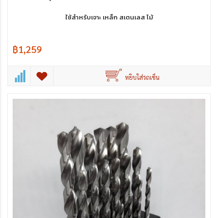
ใช้สำหรับเจาะ เหล็ก สเตนเลส ไม้
฿1,259
หยิบใส่รถเข็น