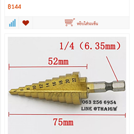
฿144
หยิบใส่รถเข็น