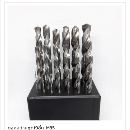
ดอกสว่านชุด19ชิ้น-M35