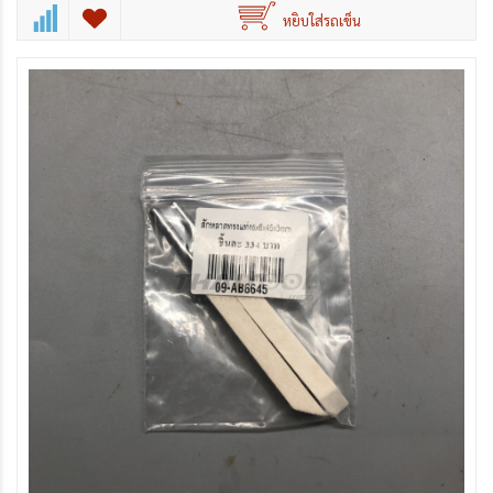
หยิบใส่รถเข็น