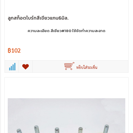
ลูกสก็อตไบร์ทสีเขียวแกน6มิล.
ความละเอียด สีเขียว#180 ใช้ขัดทำความสะอาด
฿102
หยิบใส่รถเข็น