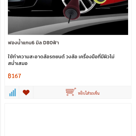
ฟองน้ำแกน6 มิล D80ฟ้า
ใช้ทำความสะอาดล้อรถยนต์ วงล้อ เครื่องมือที่มีผิวไม่
สม่ำเสมอ
฿167
หยิบใส่รถเข็น