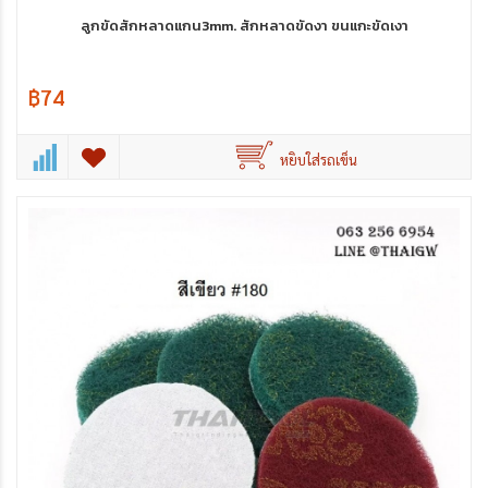
ลูกขัดสักหลาดแกน3mm. สักหลาดขัดงา ขนแกะขัดเงา
฿74
หยิบใส่รถเข็น