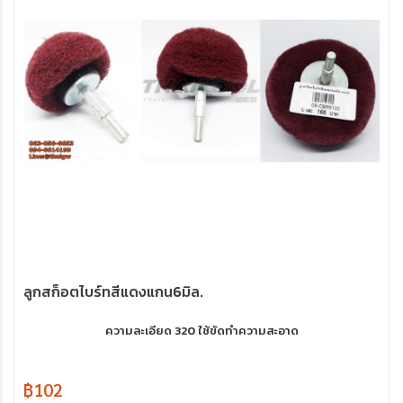
ลูกสก็อตไบร์ทสีแดงแกน6มิล.
ความละเอียด 320 ใช้ขัดทำความสะอาด
฿102