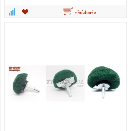
หยิบใส่รถเข็น