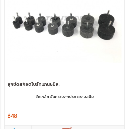
ลูกขัดสก็อตไบร์ทแกน6มิล.
ขัดเหล็ก ขัดคราบสกปรก คราบสนิม
฿48