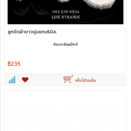
ลูกขัดผ้าขาวนุ่มแกน6มิล.
ขัดเงาล้อแม็กซ์
฿235
หยิบใส่รถเข็น