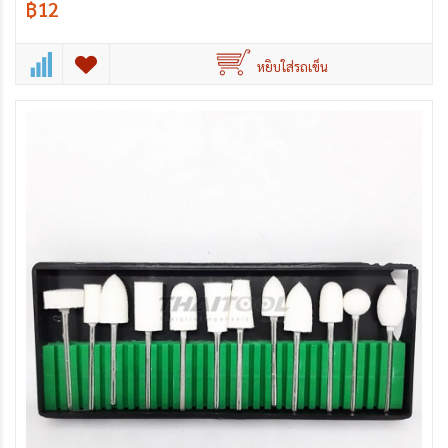
฿12
หยิบใส่รถเข็น