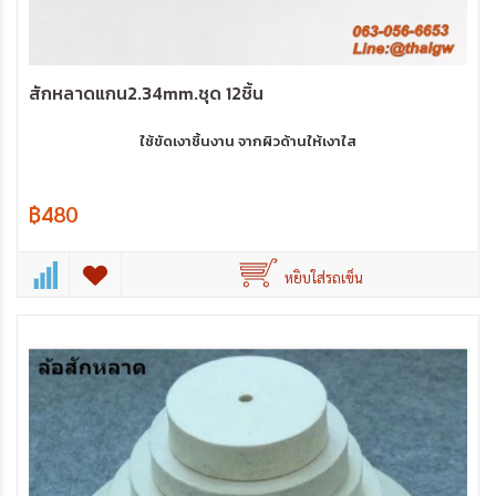
สักหลาดแกน2.34mm.ชุด 12ชิ้น
ใช้ขัดเงาชิ้นงาน จากผิวด้านให้เงาใส
฿480
หยิบใส่รถเข็น