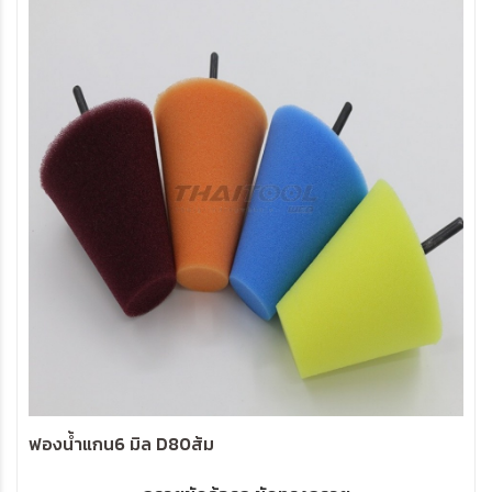
ฟองน้ำแกน6 มิล D80ส้ม