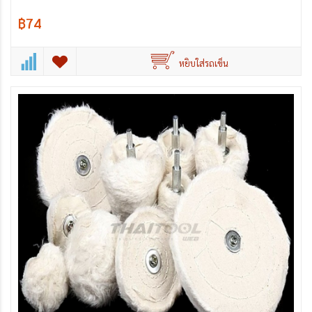
฿74
หยิบใส่รถเข็น