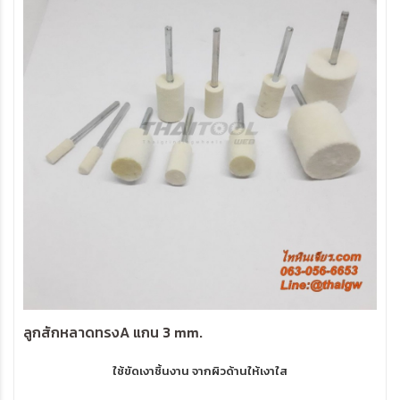
ลูกสักหลาดทรงA แกน 3 mm.
ใช้ขัดเงาชิ้นงาน จากผิวด้านให้เงาใส