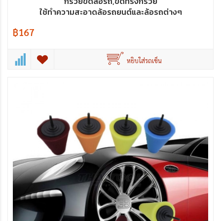
กรวยขัดล้อรถ,ขัดทรงกรวย
ใช้ทำความสะอาดล้อรถยนต์และล้อรถต่างๆ
฿167
หยิบใส่รถเข็น