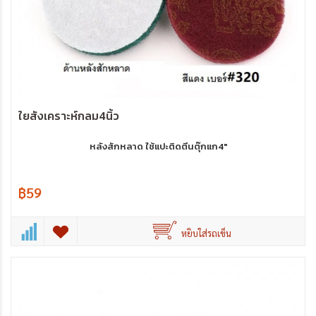
ใยสังเคราะห์กลม4นิ้ว
หลังสักหลาด ใช้แปะติดตีนตุ๊กแก4"
฿59
หยิบใส่รถเข็น