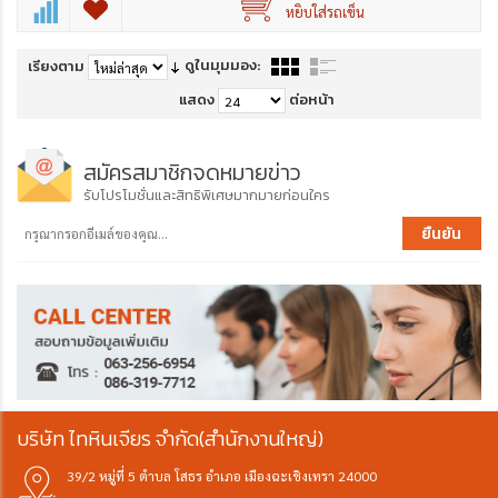
หยิบใส่รถเข็น
ดูในมุมมอง:
เรียงตาม
แสดง
ต่อหน้า
สมัครสมาชิกจดหมายข่าว
รับโปรโมชั่นและสิทธิพิเศษมากมายก่อนใคร
ยืนยัน
บริษัท ไทหินเจียร จำกัด(สำนักงานใหญ่)
39/2 หมู่ที่ 5 ตำบล โสธร อำเภอ เมืองฉะเชิงเทรา 24000