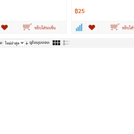
฿25
หยิบใส่รถเข็น
หยิบใส่
ดูในมุมมอง:
าม