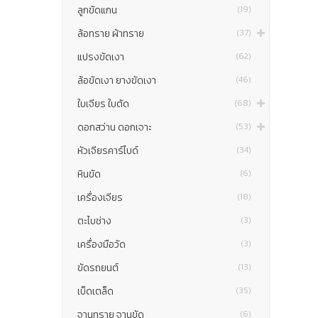
ลูกขัดแกน
(19)
ล้อทราย ผ้าทราย
(37)
แปรงขัดเงา
(62)
ล้อขัดเงา ยางขัดเงา
(46)
ใบเจียร ใบตัด
(68)
ดอกสว่าน ดอกเจาะ
(53)
หัวเจียรคาร์ไบด์
(34)
หินขัด
(6)
เครื่องเจียร
(18)
ตะไบช่าง
(3)
เครื่องมือวัด
(3)
ขัดรถยนต์
(13)
เบ็ดเตล็ด
(35)
จานทราย จานขัด
(6)