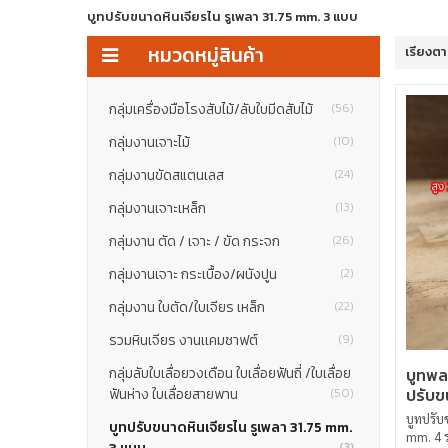
บูทปรับขนาดหินเจียรไน รูเพลา 31.75 mm. 3 แบบ
หมวดหมู่สินค้า
เรียงต
กลุ่มเครื่องมือโรงสับไม้/ลับใบมีดสับไม้
(56)
กลุ่มงานเจาะไม้
(10)
กลุ่มงานขัดสแตนเลส
(24)
กลุ่มงานเจาะเหล็ก
(13)
กลุ่มงาน ตัด / เจาะ / ขัด กระจก
(26)
กลุ่มงานเจาะ กระเบื้อง/ผนังปูน
(2)
กลุ่มงาน ใบตัด/ใบเจียร เหล็ก
(22)
รวมหินเจียร งานเเคมซาฟต์
(9)
บูทพล
กลุ่มลับใบเลื่อยวงเดือน ใบเลื่อยฟันถี่ /ใบเลื่อย
ปรับข
ฟันห่าง ใบเลื่อยสายพาน
(50)
mm.
บูทปรับ
บูทปรับขนาดหินเจียรไน รูเพลา 31.75 mm.
mm. 4 
(3)